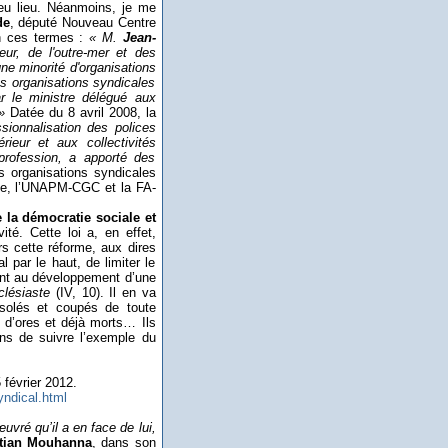
 eu lieu. Néanmoins, je me
de
, député Nouveau Centre
en ces termes :
« M.
Jean-
ieur, de l'outre-mer et des
 une minorité d'organisations
es organisations syndicales
r le ministre délégué aux
»
Datée du 8 avril 2008, la
ssionnalisation des polices
rieur et aux collectivités
 profession, a apporté des
s organisations syndicales
le, l’UNAPM-CGC et la FA-
 la démocratie sociale et
té. Cette loi a, en effet,
rs cette réforme, aux dires
 par le haut, de limiter le
pant au développement d’une
clésiaste
(IV, 10). Il en va
isolés et coupés de toute
t d’ores et déjà morts… Ils
ns de suivre l’exemple du
5 février 2012.
ndical.html
uvré qu’il a en face de lui,
stian Mouhanna
, dans son