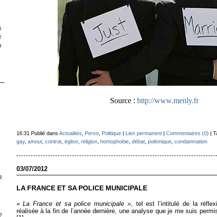
S
5
2
9
Source :
http://www.menly.fr
16:31 Publié dans
Actualités
,
Perso
,
Politique
|
Lien permanent
|
Commentaires (0)
| T
gay
,
amour
,
contrat
,
église
,
religion
,
homophobie
,
débat
,
polémique
,
condamnation
03/07/2012
R
LA FRANCE ET SA POLICE MUNICIPALE
« La France et sa police municipale »
, tel est l’intitulé de la réfle
réalisée à la fin de l’année dernière, une analyse que je me suis permi
?