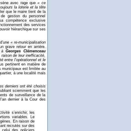
sène avec rage que
« ce
ujours la loterie et la tête
ler qu
e le maire tient de la
 de gestion du personnel
sa compétence exclusive
fonctionnement des services
uvoir hiérarchique sur ses
d’une
« re-municipalisation
un grave retour en arrière.
s à
Georges Clémenceau
raison de leur inefficacité,
 entre l’opérationnel et le
s pertinent en matière de
s municipaux est limitée au
artier, à une localité mais
s derniers ont été choisis
oubliant sciemment que les
ents de surveillance de la
l’an dernier à la Cour des
vité s’enrichir, les
rtions variables. Le
rogènes. En raison de
ant recrutés sur des
 celui des policiers