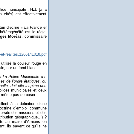
olice municipale :
H.J.
[à la
 cités] est effectivement
tun d’écrire
« La France et
’hétérogénéité est la règle.
ges Moréas
, commissaire
-et-realites.1266141018.pdf
 utilisé la couleur rouge en
le, sur un fond blanc.
« La Police Municipale a-t-
ces de l’ordre étatiques, ou
uelle, doit-elle inspirée une
olices municipales et ceux
ait même pas se poser.
lent à la définition d’une
octrine d’emploi commune
iversité des missions et des
tribution géographique…) ?
iste au maire d’Amiens en
nt, ils savent ce qu’ils ne