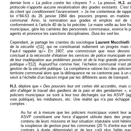
dernier livre
« La police contre les citoyens ? ».
La preuve,
H.J.
as
protocole n’apporte aucune revalorisation des grades existants. C’est to
du client qui conditionnent l’avancement. »
Je me contenterai de rappe
loi n°84-53 du 26 janvier 1984 des pouvoirs propres en matière
communal. Ainsi, la nomination aux grades et emplois est de 
conformément à l’article 40 de la loi précitée. Le maire veille au bon 
municipaux, gère les carrières des personnels communaux, exerce le po
agents et prononce les sanctions disciplinaires.
Dura lex sed lex
.
Cependant, je partage les craintes du sociologue
Laurent Mucchielli
de la sécurité »
[11]
, qui ne constituerait nullement un progrès mais 
Faut-il rappeler qu’
« En 1907, une commission que nous devon
concluait à la nécessité d’étatiser les services de police municipale en 
de leur inadéquation aux problèmes posés et de la trop grande proximité
politique »
?
[12]
Aujourd’hui comme hier, l’échelon communal n’est plu
gestion de la sécurité publique.
La compétence
ratione loci
des policier
territoire communal
alors que la délinquance ne se cantonne pas à un qu
sévit à l’échelle d’un bassin irrigué par les différents axes de transport.
H.J.
déplore que
« Des pouvoirs leur ont certes été accordés, mais ce
afin d’alléger le travail des gardiens de la paix et des gendarmes »
, 
policiers municipaux se sont à leur tour déchargés sur les ASVP (ag
voie publique), les médiateurs, etc. Une réalité qui n’a pas échappé 
comptes :
Au fur et à mesure que les policiers municipaux voient leur acti
ASVP constituent une force d’appoint utilisée dans des propo
contenu de leurs missions et leur situation statutaire sont hété
la souplesse de gestion pour les communes (20 % d’entre eux ét
contrats à durée déterminée) et de leur coût plus faible que