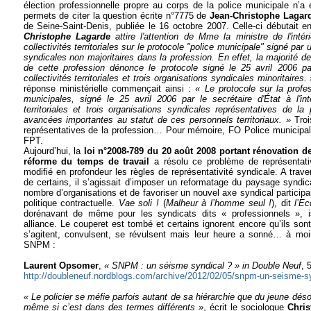
élection professionnelle propre au corps de la police municipale n’a
permets de citer la q
uestion écrite n°7775 de
Jean-Christophe Lagar
de Seine-Saint-Denis, publiée le 16 octobre 2007. Celle-ci débutait 
Christophe Lagarde
attire l'attention de Mme la ministre de l'intér
collectivités territoriales sur le protocole "police municipale" signé par
syndicales non majoritaires dans la profession. En effet, la majorité d
de cette profession dénonce le protocole signé le 25 avril 2006 pa
collectivités territoriales et trois organisations syndicales minoritaires. 
réponse ministérielle commençait ainsi :
« Le protocole sur la profe
municipales, signé le 25 avril 2006 par le secrétaire d'État à l'inté
territoriales et trois organisations syndicales représentatives de la
avancées importantes au statut de ces personnels territoriaux. »
Troi
représentatives de la profession… Pour mémoire, FO Police municipa
FPT.
Aujourd’hui, la
loi n°2008-789 du 20 août 2008 portant rénovation de
réforme du temps de travail
a résolu ce problème de représentativi
modifié en profondeur les règles de représentativité syndicale. A trave
de certains, il s’agissait d’imposer un reformatage du paysage syndical
nombre d’organisations et de favoriser un nouvel axe syndical partici
politique contractuelle.
Vae soli !
(
Malheur à l’homme seul !
), dit
l’Ec
dorénavant de même pour les syndicats dits « professionnels », 
alliance. Le couperet est tombé et certains ignorent encore qu’ils son
s’agitent, convulsent, se révulsent mais leur heure a sonné… à moi
SNPM :
Laurent Opsomer
,
« SNPM : un séisme syndical ? » in Double Neuf
, 
http://doubleneuf.nordblogs.com/archive/2012/02/05/snpm-un-seisme-sy
« Le policier se méfie parfois autant de sa hiérarchie que du jeune désœ
même si c’est dans des termes différents »
, écrit le sociologue
Chri