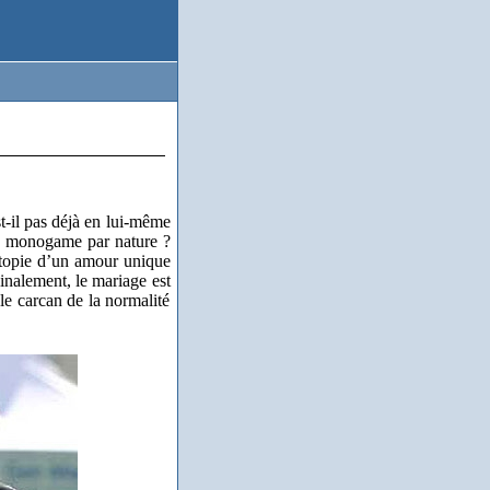
t-il pas déjà en lui-même
lle monogame par nature ?
’utopie d’un amour unique
Finalement, le mariage est
le carcan de la normalité