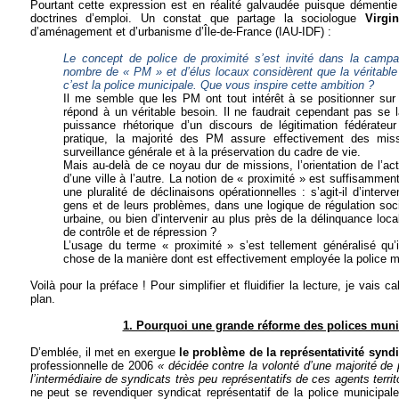
Pourtant cette expression est en réalité galvaudée puisque démentie
doctrines d’emploi. Un constat que partage la sociologue
Virgi
d’aménagement et d’urbanisme d’Île-de-France (IAU-IDF) :
Le concept de police de proximité s’est invité dans la campa
nombre de « PM » et d’élus locaux considèrent que la véritable 
c’est la police municipale. Que vous inspire cette ambition ?
Il me semble que les PM ont tout intérêt à se positionner sur 
répond à un véritable besoin. Il ne faudrait cependant pas se l
puissance rhétorique d’un discours de légitimation fédérateu
pratique, la majorité des PM assure effectivement des miss
surveillance générale et à la préservation du cadre de vie.
Mais au-delà de ce noyau dur de missions, l’orientation de l’act
d’une ville à l’autre. La notion de « proximité » est suffisamment
une pluralité de déclinaisons opérationnelles : s’agit-il d’interv
gens et de leurs problèmes, dans une logique de régulation socia
urbaine, ou bien d’intervenir au plus près de la délinquance loc
de contrôle et de répression ?
L’usage du terme « proximité » s’est tellement généralisé qu’i
chose de la manière dont est effectivement employée la police m
Voilà pour la préface ! Pour simplifier et fluidifier la lecture, je vais
plan.
1. Pourquoi une grande réforme des polices munic
D’emblée, il met en exergue
le problème de la représentativité syndi
professionnelle de 2006
« décidée contre la volonté d’une majorité de 
l’intermédiaire de syndicats très peu représentatifs de ces agents territ
ne peut se revendiquer syndicat représentatif de la police municipale