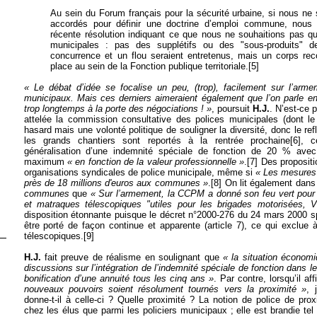
Au sein du Forum français pour la sécurité urbaine, si nous 
accordés pour définir une doctrine d’emploi commune, nous
récente résolution indiquant ce que nous ne souhaitions pas qu
municipales : pas des supplétifs ou des "sous-produits" d
concurrence et un flou seraient entretenus, mais un corps re
place au sein de la Fonction publique territoriale.
[5]
« Le débat d’idée se focalise un peu, (trop), facilement sur l’arm
municipaux. Mais ces derniers aimeraient également que l’on parle enf
trop longtemps à la porte des négociations ! »
, poursuit
H.J.
. N’est-ce p
attelée la commission consultative des polices municipales (dont le 
hasard mais une volonté politique de souligner la diversité, donc le ref
les grands chantiers sont reportés à la rentrée prochaine
[6]
, c
généralisation d’une indemnité spéciale de fonction de 20 % a
maximum
« en fonction de la valeur professionnelle »
.
[7]
Des propositio
organisations syndicales de police municipale, même si
« Les mesures 
près de 18 millions d'euros aux communes »
.
[8]
On lit également dans 
communes
que
« Sur l’armement, la CCPM a donné son feu vert pour 
et matraques télescopiques "utiles pour les brigades motorisées, 
disposition étonnante puisque l
e décret n°2000-276 du 24 mars 2000 sp
être porté de façon continue et apparente (article 7), ce qui exclu
télescopiques.
[9]
H.J.
fait preuve de réalisme en soulignant que
« la situation économiq
discussions sur l’intégration de l’indemnité spéciale de fonction dans le 
bonification d’une annuité tous les cinq ans »
. Par contre, lorsqu’il a
nouveaux pouvoirs soient résolument tournés vers la proximité »
, 
donne-t-il à celle-ci ? Quelle proximité ? La notion de police de pro
chez les élus que parmi les policiers municipaux ; elle est brandie tel