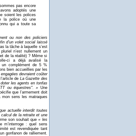
ne sommes pas encore
 avons adoptés une
e soient les polices
e la police où une
connu qui a toute sa
ement ou non des policiers
in d’un volet social laissé
as la tâche à laquelle s’est
pluriel n’est nullement un
let de la réalité) ? Même si
elle-ci a déjà avalisé la
vec un complément de 5 %
ns bien accueillies par les
engagées devraient coûter
l’article de
La Gazette des
doter les agents en tonfas
VTT ou équestres". »
Une
écifie que l’armement doit
e à mon sens les matraques
ue actuelle interdit toutes
calcul de la retraite et une
ffirme son souhait que
« les
je m’interroge : quel sens
ximité est revendiquée tant
 un gonfanon de ralliement.