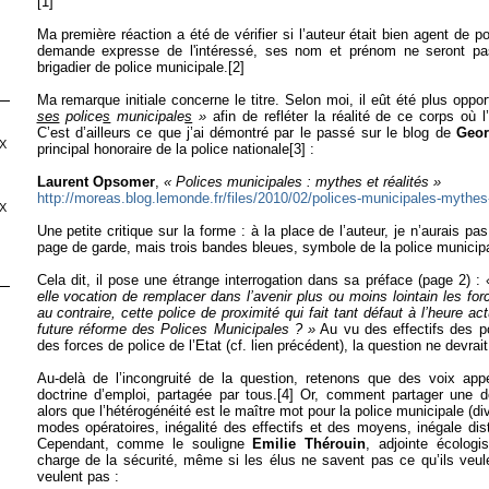
[1]
Ma première réaction a été de vérifier si l’auteur était bien agent de p
demande expresse de l'intéressé, ses nom et prénom ne seront pas
brigadier de police municipale.
[2]
Ma remarque initiale concerne le titre. Selon moi, il eût été plus oppor
ses
police
s
municipale
s
»
afin de refléter la réalité de ce corps où l
C’est d’ailleurs ce que j’ai démontré par le passé sur le blog de
Geor
X
principal honoraire de la police nationale
[3]
:
Laurent Opsomer
,
« Polices municipales : mythes et réalités »
http://moreas.blog.lemonde.fr/files/2010/02/polices-municipales-mythes
X
Une petite critique sur la forme : à la place de l’auteur, je n’aurais pas
page de garde, mais trois bandes bleues, symbole de la police municipa
Cela dit, il pose une étrange interrogation dans sa préface (page 2) :
elle vocation de remplacer dans l’avenir plus ou moins lointain les for
au contraire, cette police de proximité qui fait tant défaut à l’heure act
future réforme des Polices Municipales ? »
Au vu des effectifs des p
des forces de police de l’Etat (cf. lien précédent), la question ne devr
Au-delà de l’incongruité de la question, retenons que des voix appel
doctrine d’emploi, partagée par tous.
[4]
Or, comment partager une d
alors que l’hétérogénéité est le maître mot pour la police municipale (d
modes opératoires, inégalité des effectifs et des moyens, inégale dis
Cependant, comme le souligne
Emilie Thérouin
, adjointe écolog
charge de la sécurité, même si les élus ne savent pas ce qu’ils veule
veulent pas :