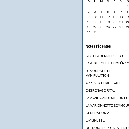
D
L
M
M
J
V
1
2
3
4
5
6
7
8
9
10
11
12
13
14
1
16
17
18
19
20
21
2
23
24
25
26
27
28
2
30
31
Notes récentes
C’EST LA DERNIÈRE FOIS…
LA PESTE OU LE CHOLÉRA ?
DÉMOCRATIE DE
MANIPULATION
APRÈS LA DÉMOCRATIE
ENGRENAGE FATAL
LA VRAIE CANDIDATE DU PS
LA MARIONNETTE ZEMMOU
GÉNÉRATION Z
E-VIGNETTE
QUI NOUS REPRÉSENTENT 