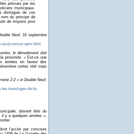
lles prévues par les
policiers municipaux.
à distinguer de ces
u nom du principe de
 faute de moyens pour
Double Neuf
, 16 septembre
es-asvp-versus-apm.html
ertes, le déroulement doit
la proximité. »
Est-ce une
res années en faveur des
phénomène certes réel mais
merie 2-2 » in Double Neuf
,
-les-transfuges-de-la-
nicipale, doivent être du
, il y a quelques années »
,
monter.
do
nt l’accès par concours
éro 1408 de
La Gazette des