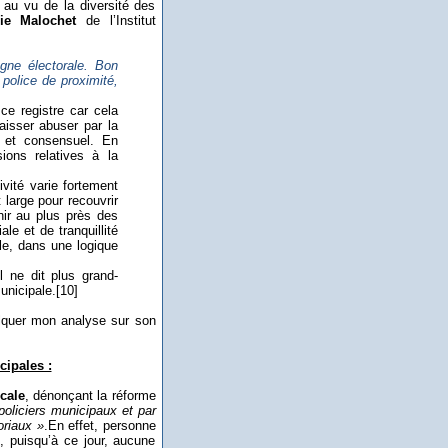
 au vu de la diversité des
nie Malochet
de l’Institut
gne électorale. Bon
police de proximité,
ce registre car cela
aisser abuser par la
r et consensuel. En
ions relatives à la
ivité varie fortement
 large pour recouvrir
enir au plus près des
le et de tranquillité
ale, dans une logique
l ne dit plus grand-
unicipale.
[10]
 calquer mon analyse sur son
ipales :
cale
, dénonçant la réforme
policiers municipaux et par
oriaux »
.
En effet, personne
, puisqu’à ce jour, aucune