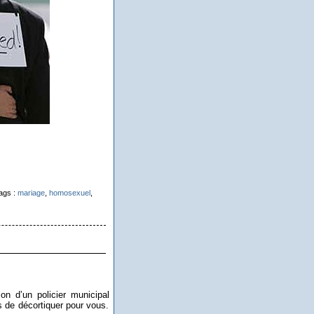
ags :
mariage
,
homosexuel
,
xion d’un policier municipal
s de décortiquer pour vous.