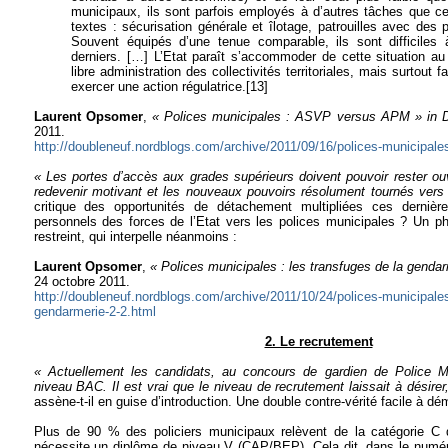
municipaux, ils sont parfois employés à d’autres tâches que ce
textes : sécurisation générale et îlotage, patrouilles avec des 
Souvent équipés d’une tenue comparable, ils sont difficiles 
derniers. […]
L’Etat paraît s’accommoder de cette situation a
libre administration des collectivités territoriales, mais surtout
exercer une action régulatrice.
[13]
Laurent Opsomer
,
« Polices municipales : ASVP versus APM » in 
2011.
http://doubleneuf.nordblogs.com/archive/2011/09/16/polices-municipal
« Les portes d’accès aux grades supérieurs doivent pouvoir rester ouv
redevenir motivant et les nouveaux pouvoirs résolument tournés vers 
critique des opportunités de détachement multipliées ces derniè
personnels des forces de l’Etat vers les polices municipales ? Un 
restreint, qui interpelle néanmoins :
Laurent Opsomer
,
« Polices municipales : les transfuges de la gendar
24 octobre 2011.
http://doubleneuf.nordblogs.com/archive/2011/10/24/polices-municipales
gendarmerie-2-2.html
2. Le recrutement
« Actuellement les candidats, au concours de gardien de Police Mu
niveau BAC. Il est vrai que le niveau de recrutement laissait à désirer
assène-t-il en guise d’introduction. Une double contre-vérité facile à dé
Plus de 90 % des policiers municipaux relèvent de la catégorie C 
nécessite un diplôme de niveau V (CAP/BEP). Cela dit, dans le num