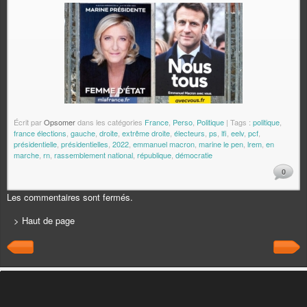
Écrit par
Opsomer
dans les catégories
France
,
Perso
,
Politique
| Tags :
politique
,
france élections
,
gauche
,
droite
,
extrême droite
,
électeurs
,
ps
,
lfi
,
eelv
,
pcf
,
présidentielle
,
présidentielles
,
2022
,
emmanuel macron
,
marine le pen
,
lrem
,
en
marche
,
rn
,
rassemblement national
,
république
,
démocratie
0
Les commentaires sont fermés.
> Haut de page