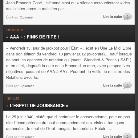
Jean-François Copé , s'étonne ainsi du « silence assourdissant » des
socialistes après le maintien par...
Lire la suite
0
Écrit par
Opsomer
15/01/2012
« AAA » : FINIS DE RIRE !
« Vendredi 13, jour de jackpot pour l’État » , écrit en Une Le Midi Libre
dans son édition du vendredi 13 janvier 2012 (ci-contre)… sauf lorsque
ce sont les agences de notation qui jouent. Standard & Poor’s ( S&P )
a, en effet, dégradé la note de la France d’un cran, avec perspectives
négatives, passant de AAA à AA+. Pourtant, la veille, le ministre des
Relations avec le...
Lire la suite
0
Écrit par
Opsomer
18/11/2011
« L’ESPRIT DE JOUISSANCE »
Le 25 juin 1940, plutôt que d’incriminer le conservatisme, pour ne pas
dire l’incompétence du haut-commandement aux visions tactiques
surannées, le chef de l’Etat français, le maréchal Pétain ,...
Lire la suite
0
Écrit par
Opsomer