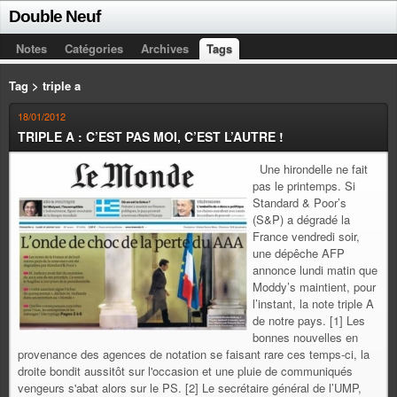
Double Neuf
Notes
Catégories
Archives
Tags
Tag > triple a
18/01/2012
TRIPLE A : C’EST PAS MOI, C’EST L’AUTRE !
Une hirondelle ne fait
pas le printemps. Si
Standard & Poor’s
(S&P) a dégradé la
France vendredi soir,
une dépêche AFP
annonce lundi matin que
Moddy’s maintient, pour
l’instant, la note triple A
de notre pays. [1] Les
bonnes nouvelles en
provenance des agences de notation se faisant rare ces temps-ci, la
droite bondit aussitôt sur l'occasion et une pluie de communiqués
vengeurs s'abat alors sur le PS. [2] Le secrétaire général de l’UMP,