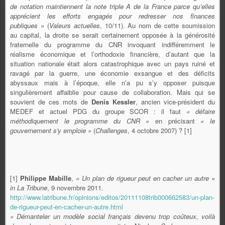
de notation maintiennent la note triple A de la France parce qu’elles
apprécient les efforts engagés pour redresser nos finances
publiques »
(
Valeurs actuelles
, 10/11). Au nom de cette soumission
au capital, la droite se serait certainement opposée à la générosité
fraternelle du programme du CNR invoquant indifféremment le
réalisme économique et l’orthodoxie financière, d’autant que la
situation nationale était alors catastrophique avec un pays ruiné et
ravagé par la guerre, une économie exsangue et des déficits
abyssaux mais à l’époque, elle n’a pu s’y opposer puisque
singulièrement affaiblie pour cause de collaboration. Mais qui se
souvient de ces mots de
Denis Kessler
, ancien vice-président du
MEDEF et actuel PDG du groupe SCOR :
il faut
« défaire
méthodiquement le
programme du CNR »
en précisant
« le
gouvernement s'y emploie »
(
Challenges
, 4 octobre 2007) ? [1]
[1]
Philippe Mabille
,
« Un plan de rigueur peut en cacher un autre »
in La Tribune
, 9 novembre 2011.
http://www.latribune.fr/opinions/editos/20111108trib000662583/un-plan-
de-rigueur-peut-en-cacher-un-autre.html
« Démanteler un modèle social français devenu trop coûteux, voilà