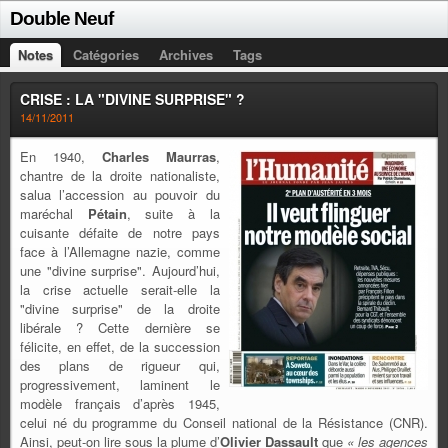
Double Neuf
Notes
Catégories
Archives
Tags
CRISE : LA "DIVINE SURPRISE" ?
14/11/2011
En 1940,
Charles Maurras
,
chantre de la droite nationaliste,
salua l’accession au pouvoir du
maréchal
Pétain
, suite à la
cuisante défaite de notre pays
face à l’Allemagne nazie, comme
une "divine surprise". Aujourd’hui,
la crise actuelle serait-elle la
"divine surprise" de la droite
libérale ? Cette dernière se
félicite, en effet, de la succession
des plans de rigueur qui,
progressivement, laminent le
modèle français d’après 1945,
celui né du programme du Conseil national de la Résistance (CNR).
Ainsi, peut-on lire sous la plume d’
Olivier Dassault
que
« les agences