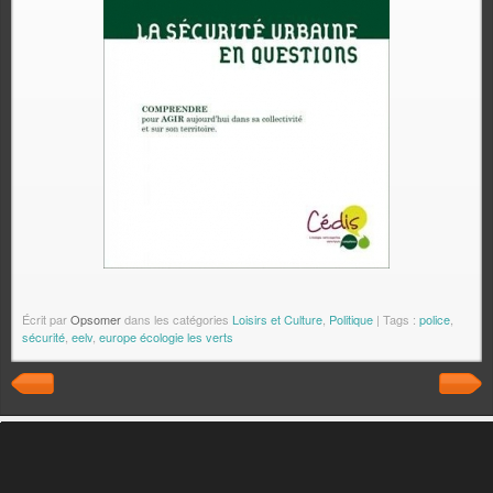
Écrit par
Opsomer
dans les catégories
Loisirs et Culture
,
Politique
| Tags :
police
,
sécurité
,
eelv
,
europe écologie les verts