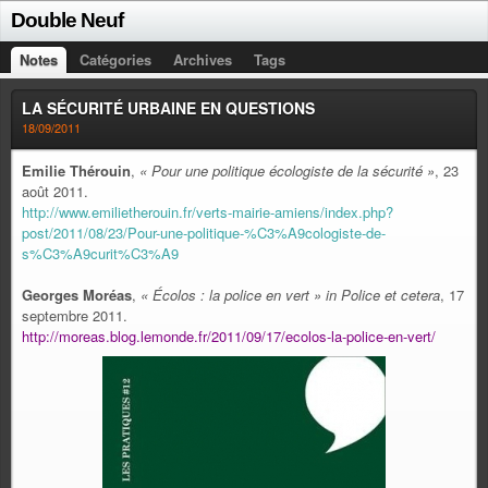
Double Neuf
Notes
Catégories
Archives
Tags
LA SÉCURITÉ URBAINE EN QUESTIONS
18/09/2011
Emilie Thérouin
,
« Pour une
politique écologiste de la sécurité »
, 23
août 2011.
http://www.emilietherouin.fr/verts-mairie-amiens/index.php?
post/2011/08/23/Pour-une-politique-%C3%A9cologiste-de-
s%C3%A9curit%C3%A9
Georges Moréas
,
« Écolos : la police en vert » in Police et cetera
, 17
septembre 2011.
http://moreas.blog.lemonde.fr/2011/09/17/ecolos-la-police-en-vert/