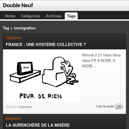
Double Neuf
Notes
Catégories
Archives
Tags
Tag > immigration
10/09/2015
FRANCE : UNE HYSTÉRIE COLLECTIVE ?
Normal 0 21 false false
false FR X-NONE X-
NONE...
Lire la suite
0
Écrit par
Opsomer
06/09/2015
LA SURENCHÈRE DE LA MISÈRE