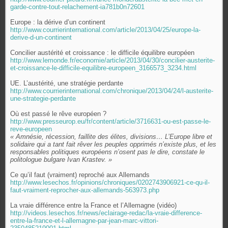
garde-contre-tout-relachement-ia781b0n72601
Europe : la dérive d’un continent
http://www.courrierinternational.com/article/2013/04/25/europe-la-
derive-d-un-continent
Concilier austérité et croissance : le difficile équilibre européen
http://www.lemonde.fr/economie/article/2013/04/30/concilier-austerite-
et-croissance-le-difficile-equilibre-europeen_3166573_3234.html
UE. L’austérité, une stratégie perdante
http://www.courrierinternational.com/chronique/2013/04/24/l-austerite-
une-strategie-perdante
Où est passé le rêve européen ?
http://www.presseurop.eu/fr/content/article/3716631-ou-est-passe-le-
reve-europeen
« Amnésie, récession, faillite des élites, divisions… L’Europe libre et
solidaire qui a tant fait rêver les peuples opprimés n’existe plus, et les
responsables politiques européens n’osent pas le dire, constate le
politologue bulgare Ivan Krastev. »
Ce qu’il faut (vraiment) reproché aux Allemands
http://www.lesechos.fr/opinions/chroniques/0202743906921-ce-qu-il-
faut-vraiment-reprocher-aux-allemands-563973.php
La vraie différence entre la France et l’Allemagne (vidéo)
http://videos.lesechos.fr/news/eclairage-redac/la-vraie-difference-
entre-la-france-et-l-allemagne-par-jean-marc-vittori-