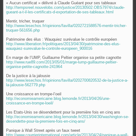
« Aucun certificat » délivré à Claude Guéant pour ses tableaux
http://tempsreel.nouvelobs.com/justice/20130502.OBS7974/claude-
gueant-a-t-il-les-certificats-d-exportation-de-ses-tableaux.html
Mentir, tricher, truquer
http://www.lesechos.fr/opinions/favilla/0202721588576-mentir-tricher-
truquer-561656.php
Patrimoine des élus : Wauquiez surévalue le contrôle européen
http://www.liberation.fr/politiques/2013/04/30/patrimoine-des-elus-
wauquiez-surevalue-le-controle-europeen_900016
En marge de l’UMP, Guillaume Peltier organise sa petite cagnotte
http://www.rue89.com/2013/05/01/marge-lump-guillaume-peltier-
organise-petite-cagnotte-241964
De la justice à la jalousie
http://www.lesechos.fr/opinions/favilla/0202700820532-de-la-justice-a-
la-jalousie-562779.php
Une croissance en trompe-l’oeil
http://economieamericaine.blog.lemonde.fr/2013/04/26/une-
croissance-en-trompe-loeil/
Les Etats-Unis se désendettent pour la première fois en cinq ans
http://economieamericaine.blog.lemonde.fr/2013/04/30/washington-se-
desendette-pour-la-premiere-fois-en-cinq-ans/
Panique à Wall Street après un faux tweet
http://www.courrierinternational.com/article/2013/04/24/panique-a-wall-