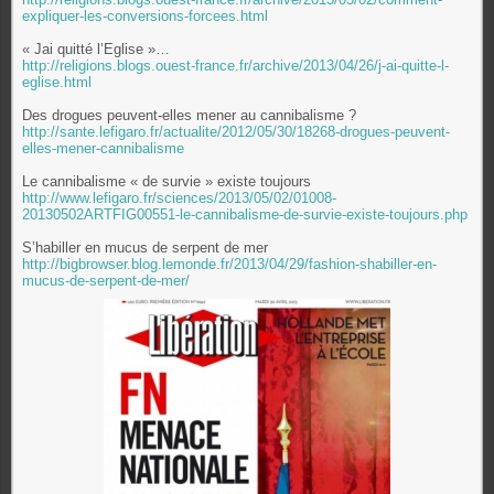
expliquer-les-conversions-forcees.html
« Jai quitté l’Eglise »…
http://religions.blogs.ouest-france.fr/archive/2013/04/26/j-ai-quitte-l-
eglise.html
Des drogues peuvent-elles mener au cannibalisme ?
http://sante.lefigaro.fr/actualite/2012/05/30/18268-drogues-peuvent-
elles-mener-cannibalisme
Le cannibalisme « de survie » existe toujours
http://www.lefigaro.fr/sciences/2013/05/02/01008-
20130502ARTFIG00551-le-cannibalisme-de-survie-existe-toujours.php
S’habiller en mucus de serpent de mer
http://bigbrowser.blog.lemonde.fr/2013/04/29/fashion-shabiller-en-
mucus-de-serpent-de-mer/