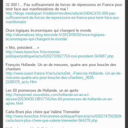
31 000 !... Pas suffisamment de forces de répressions en France pour
tenir face aux manifestations de mai !
http://blogs.mediapart.fr/edition/revoltes/article/240413/31-000-pas-
suffisamment-de-forces-de-repressions-en-france-pour-tenir-face-aux-
manifestatio
Onze logiques économiques qui changent le monde
http://alternatives.blog.lemonde.fr/2013/05/02/onze-logiques-
economiques-qui-changent-le-monde/
« Moi, président… »
http://www.lesechos.fr/economie-
politique/politique/actu/0202733927753-moi-president-563987.php
François Hollande. Un an de mesures, quatre ans pour boucler des
chantiers
http://www.ouest-france.fr/actu/actuDet_-Francois-Hollande.-Un-an-de-
mesures-quatre-ans-pour-boucler-des-chantiers_3635-
2189378_actu.Htm
Les 60 promesses de Hollande, un an après
http://tempsreel.nouvelobs.com/hollande-un-an-a-l-
elysee/20130430.OBS7741/les-60-promesses-de-hollande-un-an-
apres.html
Carla Bruni plus chère que Valérie Trierweiler
http://www.lesechos.fr/economie-politique/france/actu/0202747502928-
carla-bruni-plus-chere-que-valerie-trierweiler-564278.php