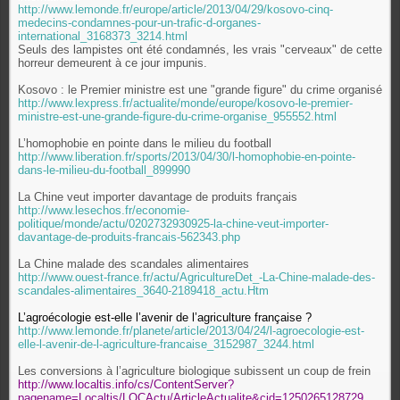
http://www.lemonde.fr/europe/article/2013/04/29/kosovo-cinq-
medecins-condamnes-pour-un-trafic-d-organes-
international_3168373_3214.html
Seuls des lampistes ont été condamnés, les vrais "cerveaux" de cette
horreur demeurent à ce jour impunis.
Kosovo : le Premier ministre est une "grande figure" du crime organisé
http://www.lexpress.fr/actualite/monde/europe/kosovo-le-premier-
ministre-est-une-grande-figure-du-crime-organise_955552.html
L’homophobie en pointe dans le milieu du football
http://www.liberation.fr/sports/2013/04/30/l-homophobie-en-pointe-
dans-le-milieu-du-football_899990
La Chine veut importer davantage de produits français
http://www.lesechos.fr/economie-
politique/monde/actu/0202732930925-la-chine-veut-importer-
davantage-de-produits-francais-562343.php
La Chine malade des scandales alimentaires
http://www.ouest-france.fr/actu/AgricultureDet_-La-Chine-malade-des-
scandales-alimentaires_3640-2189418_actu.Htm
L’agroécologie est-elle l’avenir de l’agriculture française ?
http://www.lemonde.fr/planete/article/2013/04/24/l-agroecologie-est-
elle-l-avenir-de-l-agriculture-francaise_3152987_3244.html
Les conversions à l’agriculture biologique subissent un coup de frein
http://www.localtis.info/cs/ContentServer?
pagename=Localtis/LOCActu/ArticleActualite&cid=1250265128729