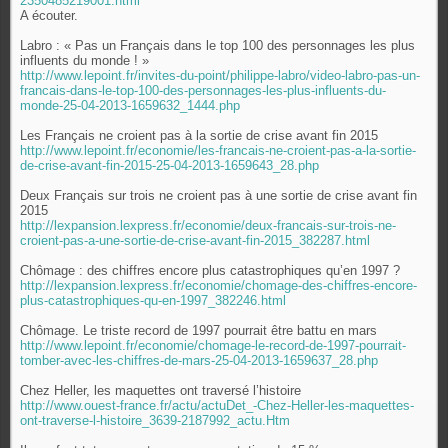
2350485219001.html
A écouter.
Labro : « Pas un Français dans le top 100 des personnages les plus
influents du monde ! »
http://www.lepoint.fr/invites-du-point/philippe-labro/video-labro-pas-un-
francais-dans-le-top-100-des-personnages-les-plus-influents-du-
monde-25-04-2013-1659632_1444.php
Les Français ne croient pas à la sortie de crise avant fin 2015
http://www.lepoint.fr/economie/les-francais-ne-croient-pas-a-la-sortie-
de-crise-avant-fin-2015-25-04-2013-1659643_28.php
Deux Français sur trois ne croient pas à une sortie de crise avant fin
2015
http://lexpansion.lexpress.fr/economie/deux-francais-sur-trois-ne-
croient-pas-a-une-sortie-de-crise-avant-fin-2015_382287.html
Chômage : des chiffres encore plus catastrophiques qu’en 1997 ?
http://lexpansion.lexpress.fr/economie/chomage-des-chiffres-encore-
plus-catastrophiques-qu-en-1997_382246.html
Chômage. Le triste record de 1997 pourrait être battu en mars
http://www.lepoint.fr/economie/chomage-le-record-de-1997-pourrait-
tomber-avec-les-chiffres-de-mars-25-04-2013-1659637_28.php
Chez Heller, les maquettes ont traversé l’histoire
http://www.ouest-france.fr/actu/actuDet_-Chez-Heller-les-maquettes-
ont-traverse-l-histoire_3639-2187992_actu.Htm