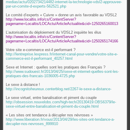
medias/actu/0202734214482-internet-la-technologie-vdsl2-approuvee-
par-un-comite-d-experts-562521.php
Le comité d’experts « Cuivre » donne un avis favorable au VDSL2
http://www.localtis.info/cs/ContentServer?
pagename=Localtis/LOCActu/ArticleActualite&cid=1250265160013
L’autorisation du déploiement du VDSL2 inquiète les élus
http://www.localtis.info/cs/ContentServer?
pagename=Localtis/LOCActu/ArticleActualite&cid=1250265174166
Votre site e-commerce est-il performant ?
http://lentreprise.lexpress.fr/internet-canal-pour-vendre/votre-site-e-
commerce-est-il-performant_40257.html
Sexe et Internet : quelles sont les pratiques des Français ?
http://www.sudouest.fr/2013/04/25/sexe-et-internet-quelles-sont-les-
pratiques-des-francais-1036005-4725.php
Le sexe à distance !
http://incognitoheureux.centerblog.net/2267-le-sexe-a-distance-
Le sexe virtuel, entre banalisation et piment du couple
http://obsession.nouvelobs.com/high-tech/20130419.OBS6379/le-
sexe-virtuel-entre-banalisation-et-piment-du-couple.html
« Les sites ont tendance à décupler nos névroses »
http://www.liberation.fr/vous/2013/04/29/les-sites-ont-tendance-a-
decupler-nos-nevroses_899910