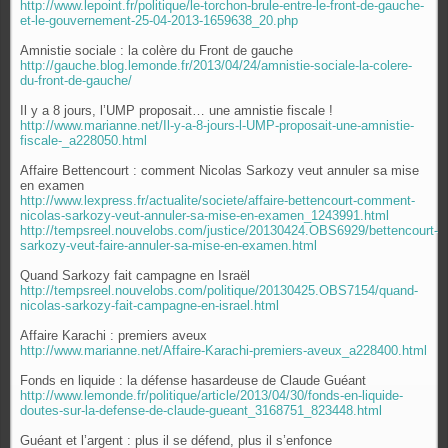
http://www.lepoint.fr/politique/le-torchon-brule-entre-le-front-de-gauche-
et-le-gouvernement-25-04-2013-1659638_20.php
Amnistie sociale : la colère du Front de gauche
http://gauche.blog.lemonde.fr/2013/04/24/amnistie-sociale-la-colere-
du-front-de-gauche/
Il y a 8 jours, l’UMP proposait… une amnistie fiscale !
http://www.marianne.net/Il-y-a-8-jours-l-UMP-proposait-une-amnistie-
fiscale-_a228050.html
Affaire Bettencourt : comment Nicolas Sarkozy veut annuler sa mise
en examen
http://www.lexpress.fr/actualite/societe/affaire-bettencourt-comment-
nicolas-sarkozy-veut-annuler-sa-mise-en-examen_1243991.html
http://tempsreel.nouvelobs.com/justice/20130424.OBS6929/bettencourt-
sarkozy-veut-faire-annuler-sa-mise-en-examen.html
Quand Sarkozy fait campagne en Israël
http://tempsreel.nouvelobs.com/politique/20130425.OBS7154/quand-
nicolas-sarkozy-fait-campagne-en-israel.html
Affaire Karachi : premiers aveux
http://www.marianne.net/Affaire-Karachi-premiers-aveux_a228400.html
Fonds en liquide : la défense hasardeuse de Claude Guéant
http://www.lemonde.fr/politique/article/2013/04/30/fonds-en-liquide-
doutes-sur-la-defense-de-claude-gueant_3168751_823448.html
Guéant et l’argent : plus il se défend, plus il s’enfonce