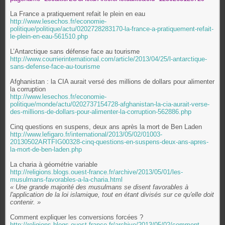
La France a pratiquement refait le plein en eau
http://www.lesechos.fr/economie-
politique/politique/actu/0202728283170-la-france-a-pratiquement-refait-
le-plein-en-eau-561510.php
L’Antarctique sans défense face au tourisme
http://www.courrierinternational.com/article/2013/04/25/l-antarctique-
sans-defense-face-au-tourisme
Afghanistan : la CIA aurait versé des millions de dollars pour alimenter
la corruption
http://www.lesechos.fr/economie-
politique/monde/actu/0202737154728-afghanistan-la-cia-aurait-verse-
des-millions-de-dollars-pour-alimenter-la-corruption-562886.php
Cinq questions en suspens, deux ans après la mort de Ben Laden
http://www.lefigaro.fr/international/2013/05/02/01003-
20130502ARTFIG00328-cinq-questions-en-suspens-deux-ans-apres-
la-mort-de-ben-laden.php
La charia à géométrie variable
http://religions.blogs.ouest-france.fr/archive/2013/05/01/les-
musulmans-favorables-a-la-charia.html
« Une grande majorité des musulmans se disent favorables à
l'application de la loi islamique, tout en étant divisés sur ce qu'elle doit
contenir. »
Comment expliquer les conversions forcées ?
http://religions.blogs.ouest-france.fr/archive/2013/05/02/comment-