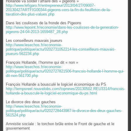
Hollande va solder l’affaire des « pigeons »
http://www.lefigaro.fr/entrepreneur/2013/04/27/09007-
20130427ARTFIG00344-pigeons-vers-la-fin-du-feuilleton-de-la-
taxation-des-plus-values.php
Dans les coulisses de la fronde des Pigeons
http://www.lepoint.fr/economie/dans-les-coulisses-de-la-generation-
pigeons-24-04-2013-1659487_28.php
Les conseilleurs mauvais joueurs
http://www.lesechos.fr/economie-
politique/politique/actu/0202731052214-les-conseilleurs-mauvais-
joueurs-562234.php
François Hollande, l’homme qui dit « non »
http://www.lesechos.fr/economie-
politique/politique/actu/0202727821506-francois-hollande-l-homme-qui-
dit-non-561700.php
François Hollande a bousculé le logiciel économique du PS
http://tempsreel.nouvelobs.com/topnews/20130502.REU3314/francois-
hollande-a-bouscule-le-logiciel-economique-du-ps.html
Le divorce des deux gauches
http://www.lesechos.fr/economie-
politique/politique/actu/0202728443987-le-divorce-des-deux-gauches-
561524.php
Amnistie sociale : le torchon brûle entre le Front de gauche et le
gouvernement