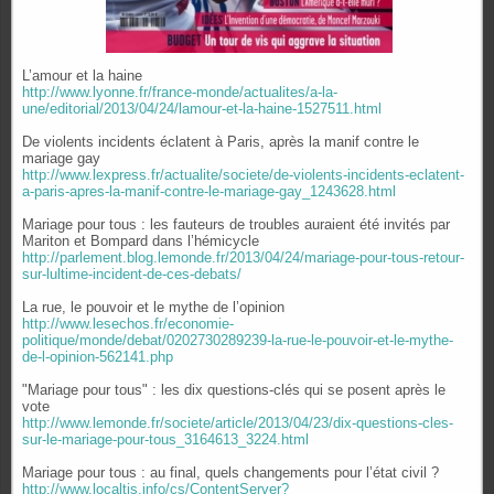
L’amour et la haine
http://www.lyonne.fr/france-monde/actualites/a-la-
une/editorial/2013/04/24/lamour-et-la-haine-1527511.html
De violents incidents éclatent à Paris, après la manif contre le
mariage gay
http://www.lexpress.fr/actualite/societe/de-violents-incidents-eclatent-
a-paris-apres-la-manif-contre-le-mariage-gay_1243628.html
Mariage pour tous : les fauteurs de troubles auraient été invités par
Mariton et Bompard dans l’hémicycle
http://parlement.blog.lemonde.fr/2013/04/24/mariage-pour-tous-retour-
sur-lultime-incident-de-ces-debats/
La rue, le pouvoir et le mythe de l’opinion
http://www.lesechos.fr/economie-
politique/monde/debat/0202730289239-la-rue-le-pouvoir-et-le-mythe-
de-l-opinion-562141.php
"Mariage pour tous" : les dix questions-clés qui se posent après le
vote
http://www.lemonde.fr/societe/article/2013/04/23/dix-questions-cles-
sur-le-mariage-pour-tous_3164613_3224.html
Mariage pour tous : au final, quels changements pour l’état civil ?
http://www.localtis.info/cs/ContentServer?