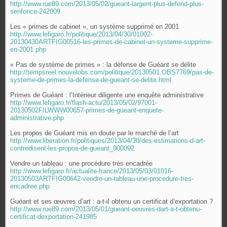
http://www.rue89.com/2013/05/02/gueant-largent-plus-defend-plus-
senfonce-242009
Les « primes de cabinet », un système supprimé en 2001
http://www.lefigaro.fr/politique/2013/04/30/01002-
20130430ARTFIG00516-les-primes-de-cabinet-un-systeme-supprime-
en-2001.php
« Pas de système de primes » : la défense de Guéant se délite
http://tempsreel.nouvelobs.com/politique/20130501.OBS7769/pas-de-
systeme-de-primes-la-defense-de-gueant-se-delite.html
Primes de Guéant : l’Intérieur diligente une enquête administrative
http://www.lefigaro.fr/flash-actu/2013/05/02/97001-
20130502FILWWW00657-primes-de-gueant-enquete-
administrative.php
Les propos de Guéant mis en doute par le marché de l’art
http://www.liberation.fr/politiques/2013/04/30/des-estimations-d-art-
contredisent-les-propos-de-gueant_900092
Vendre un tableau : une procédure très encadrée
http://www.lefigaro.fr/actualite-france/2013/05/03/01016-
20130503ARTFIG00642-vendre-un-tableau-une-procedure-tres-
encadree.php
Guéant et ses œuvres d’art : a-t-il obtenu un certificat d’exportation ?
http://www.rue89.com/2013/05/01/gueant-oeuvres-dart-a-t-obtenu-
certificat-dexportation-241985