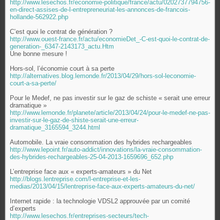
http://www.lesechos.fr/economie-politique/france/actu/0202737794756-
en-direct-assises-de-l-entrepreneuriat-les-annonces-de-francois-
hollande-562922.php
C’est quoi le contrat de génération ?
http://www.ouest-france.fr/actu/economieDet_-C-est-quoi-le-contrat-de-
generation-_6347-2143173_actu.Htm
Une bonne mesure !
Hors-sol, l’économie court à sa perte
http://alternatives.blog.lemonde.fr/2013/04/29/hors-sol-leconomie-
court-a-sa-perte/
Pour le Medef, ne pas investir sur le gaz de schiste « serait une erreur
dramatique »
http://www.lemonde.fr/planete/article/2013/04/24/pour-le-medef-ne-pas-
investir-sur-le-gaz-de-shiste-serait-une-erreur-
dramatique_3165594_3244.html
Automobile. La vraie consommation des hybrides rechargeables
http://www.lepoint.fr/auto-addict/innovations/la-vraie-consommation-
des-hybrides-rechargeables-25-04-2013-1659696_652.php
L’entreprise face aux « experts-amateurs » du Net
http://blogs.lentreprise.com/l-entreprise-et-les-
medias/2013/04/15/lentreprise-face-aux-experts-amateurs-du-net/
Internet rapide : la technologie VDSL2 approuvée par un comité
d’experts
http://www.lesechos.fr/entreprises-secteurs/tech-