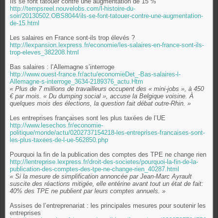
Ils se font tatouer contre une augmentation de 15 %
http://tempsreel.nouvelobs.com/l-histoire-du-
soir/20130502.OBS8044/ils-se-font-tatouer-contre-une-augmentation-
de-15.html
Les salaires en France sont-ils trop élevés ?
http://lexpansion.lexpress.fr/economie/les-salaires-en-france-sont-ils-
trop-eleves_382208.html
Bas salaires : l’Allemagne s’interroge
http://www.ouest-france.fr/actu/economieDet_-Bas-salaires-l-
Allemagne-s-interroge_3634-2189376_actu.Htm
« Plus de 7 millions de travailleurs occupent des « mini-jobs », à 450
€ par mois. « Du dumping social », accuse la Belgique voisine. À
quelques mois des élections, la question fait débat outre-Rhin. »
Les entreprises françaises sont les plus taxées de l’UE
http://www.lesechos.fr/economie-
politique/monde/actu/0202737154218-les-entreprises-francaises-sont-
les-plus-taxees-de-l-ue-562850.php
Pourquoi la fin de la publication des comptes des TPE ne change rien
http://lentreprise.lexpress.fr/droit-des-societes/pourquoi-la-fin-de-la-
publication-des-comptes-des-tpe-ne-change-rien_40287.html
« Si la mesure de simplification annoncée par Jean-Marc Ayrault
suscite des réactions mitigée, elle entérine avant tout un état de fait:
40% des TPE ne publient par leurs comptes annuels. »
Assises de l’entreprenariat : les principales mesures pour soutenir les
entreprises