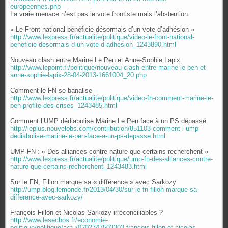
europeennes.php
La vraie menace n’est pas le vote frontiste mais l’abstention.
« Le Front national bénéficie désormais d’un vote d’adhésion »
http://www.lexpress.fr/actualite/politique/video-le-front-national-
beneficie-desormais-d-un-vote-d-adhesion_1243890.html
Nouveau clash entre Marine Le Pen et Anne-Sophie Lapix
http://www.lepoint.fr/politique/nouveau-clash-entre-marine-le-pen-et-
anne-sophie-lapix-28-04-2013-1661004_20.php
Comment le FN se banalise
http://www.lexpress.fr/actualite/politique/video-fn-comment-marine-le-
pen-profite-des-crises_1243485.html
Comment l’UMP dédiabolise Marine Le Pen face à un PS dépassé
http://leplus.nouvelobs.com/contribution/851103-comment-l-ump-
dediabolise-marine-le-pen-face-a-un-ps-depasse.html
UMP-FN : « Des alliances contre-nature que certains recherchent »
http://www.lexpress.fr/actualite/politique/ump-fn-des-alliances-contre-
nature-que-certains-recherchent_1243483.html
Sur le FN, Fillon marque sa « différence » avec Sarkozy
http://ump.blog.lemonde.fr/2013/04/30/sur-le-fn-fillon-marque-sa-
difference-avec-sarkozy/
François Fillon et Nicolas Sarkozy irréconciliables ?
http://www.lesechos.fr/economie-
politique/politique/actu/0202747503303-francois-fillon-et-nicolas-