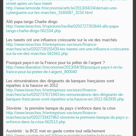
street-apres-un-faux-tweet
http://www.lemonde.fr/economie/article/2013/04/24/demain-une-
cyberguerre-sur-les-marches_3165087_3234.html
Allô papa tango Charlie dingo
http://www.lesechos.fr/opinions/favilla/0202727353644-allo-papa-
tango-charlie-dingo-562104.php
Les tweets ont une influence croissante sur la vie des marchés
http://www.lesechos.fr/entreprises-secteurs/finance-
marches/actu/0202729155439-les-tweets-ont-une-influence-croissante-
sur-la-vie-des-marches-561562.php
Pourquoi paye-t-on la France pour lui prêter de l’argent ?
http://www.liberation.fr/economie/2013/04/30/pourquoi-paye-t-on-la-
france-pour-lui-preter-de-l-argent_900040
Les rémunérations des dirigeants de banques françaises sont
reparties à la hausse en 2012
http://www.lesechos.fr/entreprises-secteurs/finance-
marches/actu/0202737671943-les-remunerations-des-dirigeants-de-
banques-francaises-sont-reparties-a-la-hausse-en-2012-562935.php
Slovénie : la première banque du pays s’enfonce dans la crise
http://www.lesechos.fr/entreprises-secteurs/finance-
marches/actu/0202733437962-slovenie-la-premiere-banque-du-pays-s-
enfonce-dans-la-crise-562513.php
Austérité : la BCE met en garde contre tout relâchement
http://www.courrier-picard.fr/france-monde/austerite-la-bce-met-en-