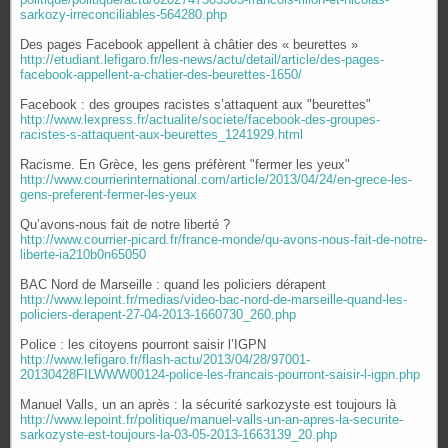
sarkozy-irreconciliables-564280.php
Des pages Facebook appellent à châtier des « beurettes »
http://etudiant.lefigaro.fr/les-news/actu/detail/article/des-pages-
facebook-appellent-a-chatier-des-beurettes-1650/
Facebook : des groupes racistes s’attaquent aux "beurettes"
http://www.lexpress.fr/actualite/societe/facebook-des-groupes-
racistes-s-attaquent-aux-beurettes_1241929.html
Racisme. En Grèce, les gens préfèrent "fermer les yeux"
http://www.courrierinternational.com/article/2013/04/24/en-grece-les-
gens-preferent-fermer-les-yeux
Qu’avons-nous fait de notre liberté ?
http://www.courrier-picard.fr/france-monde/qu-avons-nous-fait-de-notre-
liberte-ia210b0n65050
BAC Nord de Marseille : quand les policiers dérapent
http://www.lepoint.fr/medias/video-bac-nord-de-marseille-quand-les-
policiers-derapent-27-04-2013-1660730_260.php
Police : les citoyens pourront saisir l’IGPN
http://www.lefigaro.fr/flash-actu/2013/04/28/97001-
20130428FILWWW00124-police-les-francais-pourront-saisir-l-igpn.php
Manuel Valls, un an après : la sécurité sarkozyste est toujours là
http://www.lepoint.fr/politique/manuel-valls-un-an-apres-la-securite-
sarkozyste-est-toujours-la-03-05-2013-1663139_20.php