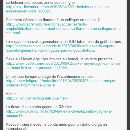
Le bêtisier des petites annonces en ligne
http://next.liberation.fr/sexe/2013/04/30/le-betisier-des-petites-
annonces-en-ligne_900090
Comment déclarer sa flamme à un collègue en un clic ?
http://www.cadremploi.fr/editorial/actualites/actu-
emploi/detail/article/comment-declarer-sa-flamme-a-un-collegue-en-un-
clic.html
La « capote nouvelle génération » de Bill Gates, pas du goût de tous
http://bigbrowser.blog.lemonde.fr/2013/04/30/safe-sexe-la-capote-
nouvelle-generation-de-bill-gates-pas-au-gout-de-tous/
Sexe au Moyen Age : les moines au bordel, la levrette proscrite
http://www.rue89.com/rue69/2013/05/01/sexe-moyen-age-les-moines-
les-bordels-levrette-proscrite-241948
Un périnée tonique protège de l’incontinence urinaire
http://sante.lefigaro.fr/actualite/2013/04/26/20427-perinee-tonique-
protege-lincontinence-urinaire
Aimer
http://kiilarii.centerblog.net/30-aimer-
La fièvre du kizomba gagne La Réunion
http://www.clicanoo.re/367029-la-fievre-de-la-kizomba-gagne-la-
reunion.html
Kosovo : cinq médecins condamnés pour un trafic d’organes
international