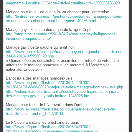
pagename=Localtis/LOCActu/ArticleActualite&cid=1250265136023
Mariage pour tous : ce que la loi va changer pour l’entreprise
http://lentreprise.lexpress.fr/gestion-du-personnel/mariage-pour-tous-
ce-que-la-loi-va-changer-pour-l-entreprise_40286.html
Mariage gay : Fillon se démarque de la ligne Copé
http://ump.blog.lemonde.fr/2013/04/24/mariage-gay-la-ligne-cope-
vivement-critiquee-a-lump/
Mariage gay : cette gauche qui a dit non
http://www.lepoint.fr/politique/mariage-gay-cette-gauche-qui-a-dit-non-
24-04-2013-1659560_20.php
« Quinze députés socialistes et assimilés ont refusé de voter la loi
autorisant le mariage homosexuel ce mercredi à l'Assemblée
nationale. Enquête. »
Barjot ira à des mariages homosexuels
http://www.lefigaro.fr/flash-actu/2013/04/24/97001-
20130424FILWWW00620-barjot-ira-a-des-mariages-homosexuels.php
http://videos.lexpress.fr/actualite/societe/video-frigide-barjot-j-irai-a-
des-mariages-gay-si-j-y-suis-invitee_1243928.html
Mariage pour tous : le FN travaille dans l’ombre
http://www.lexpress.fr/actualite/politique/mariage-pour-tous-le-fn-
travaille-dans-l-ombre_1243781.html
Le FN confiant dans les prochains scrutins
http://www.lefigaro.fr/flash-actu/2013/05/04/97001-
20130504FILWWW00349-le-pen-voit-le-fn-en-tete-aux-