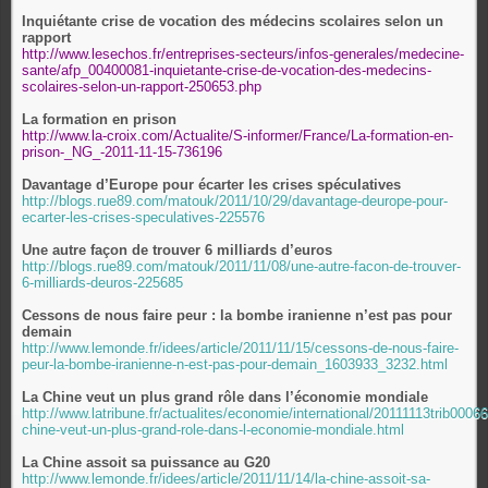
Inquiétante crise de vocation des médecins scolaires selon un
rapport
http://www.lesechos.fr/entreprises-secteurs/infos-generales/medecine-
sante/afp_00400081-inquietante-crise-de-vocation-des-medecins-
scolaires-selon-un-rapport-250653.php
La formation en prison
http://www.la-croix.com/Actualite/S-informer/France/La-formation-en-
prison-_NG_-2011-11-15-736196
Davantage d’Europe pour écarter les crises spéculatives
http://blogs.rue89.com/matouk/2011/10/29/davantage-deurope-pour-
ecarter-les-crises-speculatives-225576
Une autre façon de trouver 6 milliards d’euros
http://blogs.rue89.com/matouk/2011/11/08/une-autre-facon-de-trouver-
6-milliards-deuros-225685
Cessons de nous faire peur : la bombe iranienne n’est pas pour
demain
http://www.lemonde.fr/idees/article/2011/11/15/cessons-de-nous-faire-
peur-la-bombe-iranienne-n-est-pas-pour-demain_1603933_3232.html
La Chine veut un plus grand rôle dans l’économie mondiale
http://www.latribune.fr/actualites/economie/international/20111113trib0006
chine-veut-un-plus-grand-role-dans-l-economie-mondiale.html
La Chine assoit sa puissance au G20
http://www.lemonde.fr/idees/article/2011/11/14/la-chine-assoit-sa-