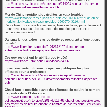
Nucléaire : la bombe iranienne est-elle une réelle menace ?
http://leplus.nouvelobs.com/contribution/214003;nucleaire-la-bombe-
iranienne-est-elle-une-reelle-menace.html
Mer de Chine méridionale : rivalités en eaux troubles
http://www.lemonde.fr/asie-pacifique/article/2011/08/18/mer-de-chine-
meridionale-rivalites-en-eaux-troubles_1560670_3216.html
On va bien trouver une bonne guerre, bien sanglante, particulièrement
meurtrière et surtout abondamment destructrice pour relancer
l’économie mondiale !
Danemark : des extrémistes de droite se préparent à "une guerre
raciale"
http://www.liberation.fr/monde/01012372197-danemark-des-
extremistes-de-droite-se-preparent-a-une-guerre-raciale
Ces guerres qui ont forgé l’Europe (vidéo)
http://www.france5.fr/c-dans-l-air/videos/34506
Investissements militaires : dépenses publiques les plus
efficaces pour la croissance
http://lecercle.lesechos.fr/economie-societe/politique-eco-
conjoncture/autres/221140100/investissements-militaires-depenses-
publ
Chatel juge « possible » avec des réformes de réduire le nombre
de postes dans l’Education
http://www.lesechos.fr/economie-
politique/politique/interview/0201749818788-chatel-juge-possible-avec-
des-reformes-de-reduire-encore-le-nombre-de-postes-dans-l-education-