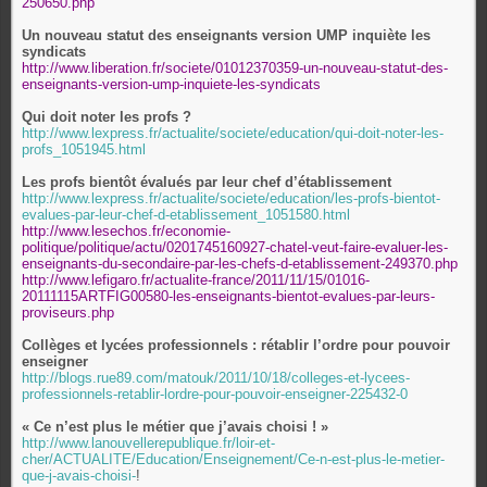
250650.php
Un nouveau statut des enseignants version UMP inquiète les
syndicats
http://www.liberation.fr/societe/01012370359-un-nouveau-statut-des-
enseignants-version-ump-inquiete-les-syndicats
Qui doit noter les profs ?
http://www.lexpress.fr/actualite/societe/education/qui-doit-noter-les-
profs_1051945.html
Les profs bientôt évalués par leur chef d’établissement
http://www.lexpress.fr/actualite/societe/education/les-profs-bientot-
evalues-par-leur-chef-d-etablissement_1051580.html
http://www.lesechos.fr/economie-
politique/politique/actu/0201745160927-chatel-veut-faire-evaluer-les-
enseignants-du-secondaire-par-les-chefs-d-etablissement-249370.php
http://www.lefigaro.fr/actualite-france/2011/11/15/01016-
20111115ARTFIG00580-les-enseignants-bientot-evalues-par-leurs-
proviseurs.php
Collèges et lycées professionnels : rétablir l’ordre pour pouvoir
enseigner
http://blogs.rue89.com/matouk/2011/10/18/colleges-et-lycees-
professionnels-retablir-lordre-pour-pouvoir-enseigner-225432-0
« Ce n’est plus le métier que j’avais choisi ! »
http://www.lanouvellerepublique.fr/loir-et-
cher/ACTUALITE/Education/Enseignement/Ce-n-est-plus-le-metier-
que-j-avais-choisi-
!