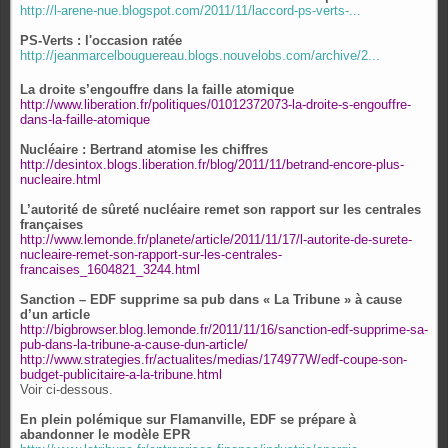
http://l-arene-nue.blogspot.com/2011/11/laccord-ps-verts-...
PS-Verts : l'occasion ratée
http://jeanmarcelbouguereau.blogs.nouvelobs.com/archive/2...
La droite s’engouffre dans la faille atomique
http://www.liberation.fr/politiques/01012372073-la-droite-s-engouffre-
dans-la-faille-atomique
Nucléaire : Bertrand atomise les chiffres
http://desintox.blogs.liberation.fr/blog/2011/11/betrand-encore-plus-
nucleaire.html
L’autorité de sûreté nucléaire remet son rapport sur les centrales
françaises
http://www.lemonde.fr/planete/article/2011/11/17/l-autorite-de-surete-
nucleaire-remet-son-rapport-sur-les-centrales-
francaises_1604821_3244.html
Sanction – EDF supprime sa pub dans « La Tribune » à cause
d’un article
http://bigbrowser.blog.lemonde.fr/2011/11/16/sanction-edf-supprime-sa-
pub-dans-la-tribune-a-cause-dun-article/
http://www.strategies.fr/actualites/medias/174977W/edf-coupe-son-
budget-publicitaire-a-la-tribune.html
Voir ci-dessous.
En plein polémique sur Flamanville, EDF se prépare à
abandonner le modèle EPR