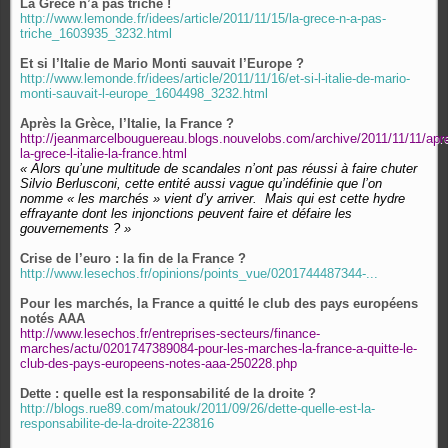
La Grèce n’a pas triché !
http://www.lemonde.fr/idees/article/2011/11/15/la-grece-n-a-pas-
triche_1603935_3232.html
Et si l’Italie de Mario Monti sauvait l’Europe ?
http://www.lemonde.fr/idees/article/2011/11/16/et-si-l-italie-de-mario-
monti-sauvait-l-europe_1604498_3232.html
Après la Grèce, l’Italie, la France ?
http://jeanmarcelbouguereau.blogs.nouvelobs.com/archive/2011/11/11/apr
la-grece-l-italie-la-france.html
« Alors qu’une multitude de scandales n’ont pas réussi à faire chuter
Silvio Berlusconi, cette entité aussi vague qu’indéfinie que l’on
nomme « les marchés » vient d’y arriver. Mais qui est cette hydre
effrayante dont les injonctions peuvent faire et défaire les
gouvernements ? »
Crise de l’euro : la fin de la France ?
http://www.lesechos.fr/opinions/points_vue/0201744487344-...
Pour les marchés, la France a quitté le club des pays européens
notés AAA
http://www.lesechos.fr/entreprises-secteurs/finance-
marches/actu/0201747389084-pour-les-marches-la-france-a-quitte-le-
club-des-pays-europeens-notes-aaa-250228.php
Dette : quelle est la responsabilité de la droite ?
http://blogs.rue89.com/matouk/2011/09/26/dette-quelle-est-la-
responsabilite-de-la-droite-223816