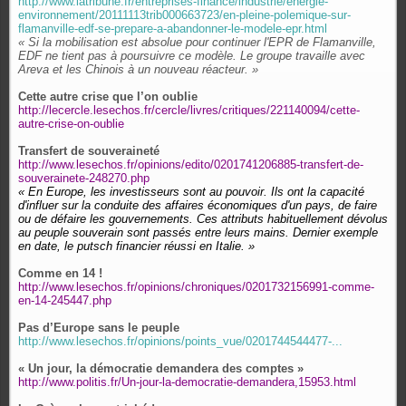
http://www.latribune.fr/entreprises-finance/industrie/energie-
environnement/20111113trib000663723/en-pleine-polemique-sur-
flamanville-edf-se-prepare-a-abandonner-le-modele-epr.html
« Si la mobilisation est absolue pour continuer l'EPR de Flamanville,
EDF ne tient pas à poursuivre ce modèle. Le groupe travaille avec
Areva et les Chinois à un nouveau réacteur. »
Cette autre crise que l’on oublie
http://lecercle.lesechos.fr/cercle/livres/critiques/221140094/cette-
autre-crise-on-oublie
Transfert de souveraineté
http://www.lesechos.fr/opinions/edito/0201741206885-transfert-de-
souverainete-248270.php
« En Europe, les investisseurs sont au pouvoir. Ils ont la capacité
d'influer sur la conduite des affaires économiques d'un pays, de faire
ou de défaire les gouvernements. Ces attributs habituellement dévolus
au peuple souverain sont passés entre leurs mains. Dernier exemple
en date, le putsch financier réussi en Italie. »
Comme en 14 !
http://www.lesechos.fr/opinions/chroniques/0201732156991-comme-
en-14-245447.php
Pas d’Europe sans le peuple
http://www.lesechos.fr/opinions/points_vue/0201744544477-...
« Un jour, la démocratie demandera des comptes »
http://www.politis.fr/Un-jour-la-democratie-demandera,15953.html