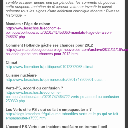
semble occuper, depuis peu par périodes, les sommets du pouvoir ;
cette suspecte tentation de ré-investir voire sur-investir le passé
présente tous les signes d'une addiction chronique récente : l'ivresse
historique. »
Mandats : l’âge de raison
http://www.lesechos.fr/economie-
politique/politique/actu/0201741458060-mandats-l-age-de-raison-
248397.php
Comment Hollande gâche ses chances pour 2012
http://jeanmarcelbouguereau.blogs.nouvelobs.com/archive/2011/11/16/co
hollande-gache-ses-chances-pour-2012.html
Climat
http://www.liberation.fr/politiques/01012372068-climat
Cuisine nucléaire
http://www.lesechos.fr/opinions/edito/0201747809601-cuisi...
Verts-PS, accord ou confusion ?
http://www.lesechos.fr/economie-
politique/politique/actu/0201747464722-verts-ps-accord-ou-confusion-
250369.php
Les Verts et le PS : qui se fait « empapaouter » ?
http://blogs.lesechos.fr/guillaume-tabard/les-verts-et-le-ps-qui-se-fait-
empapaouter-a7555.html
L’accord PS-Verts : un incident nucléaire en trompe l’oeil