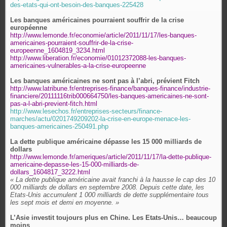
des-etats-qui-ont-besoin-des-banques-225428
Les banques américaines pourraient souffrir de la crise
européenne
http://www.lemonde.fr/economie/article/2011/11/17/les-banques-
americaines-pourraient-souffrir-de-la-crise-
europeenne_1604819_3234.html
http://www.liberation.fr/economie/01012372088-les-banques-
americaines-vulnerables-a-la-crise-europeenne
Les banques américaines ne sont pas à l’abri, prévient Fitch
http://www.latribune.fr/entreprises-finance/banques-finance/industrie-
financiere/20111116trib000664750/les-banques-americaines-ne-sont-
pas-a-l-abri-previent-fitch.html
http://www.lesechos.fr/entreprises-secteurs/finance-
marches/actu/0201749209202-la-crise-en-europe-menace-les-
banques-americaines-250491.php
La dette publique américaine dépasse les 15 000 milliards de
dollars
http://www.lemonde.fr/ameriques/article/2011/11/17/la-dette-publique-
americaine-depasse-les-15-000-milliards-de-
dollars_1604817_3222.html
« La dette publique américaine avait franchi à la hausse le cap des 10
000 milliards de dollars en septembre 2008. Depuis cette date, les
Etats-Unis accumulent 1 000 milliards de dette supplémentaire tous
les sept mois et demi en moyenne. »
L’Asie investit toujours plus en Chine. Les Etats-Unis… beaucoup
moins