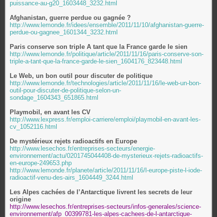
puissance-au-g20_1603448_3232.html
Afghanistan, guerre perdue ou gagnée ?
http://www.lemonde.fr/idees/ensemble/2011/11/10/afghanistan-guerre-
perdue-ou-gagnee_1601344_3232.html
Paris conserve son triple A tant que la France garde le sien
http://www.lemonde.fr/politique/article/2011/11/16/paris-conserve-son-
triple-a-tant-que-la-france-garde-le-sien_1604176_823448.html
Le Web, un bon outil pour discuter de politique
http://www.lemonde.fr/technologies/article/2011/11/16/le-web-un-bon-
outil-pour-discuter-de-politique-selon-un-
sondage_1604343_651865.html
Playmobil, en avant les CV
http://www.lexpress.fr/emploi-carriere/emploi/playmobil-en-avant-les-
cv_1052116.html
De mystérieux rejets radioactifs en Europe
http://www.lesechos.fr/entreprises-secteurs/energie-
environnement/actu/0201745044408-de-mysterieux-rejets-radioactifs-
en-europe-249653.php
http://www.lemonde.fr/planete/article/2011/11/16/l-europe-piste-l-iode-
radioactif-venu-des-airs_1604449_3244.html
Les Alpes cachées de l’Antarctique livrent les secrets de leur
origine
http://www.lesechos.fr/entreprises-secteurs/infos-generales/science-
environnement/afp_00399781-les-alpes-cachees-de-l-antarctique-