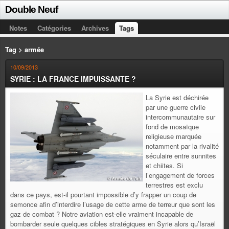
Double Neuf
Notes
Catégories
Archives
Tags
Tag > armée
10/09/2013
SYRIE : LA FRANCE IMPUISSANTE ?
La Syrie est déchirée
par une guerre civile
intercommunautaire sur
fond de mosaïque
religieuse marquée
notamment par la rivalité
séculaire entre sunnites
et chiites. Si
l’engagement de forces
terrestres est exclu
dans ce pays, est-il pourtant impossible d’y frapper un coup de
semonce afin d’interdire l’usage de cette arme de terreur que sont les
gaz de combat ? Notre aviation est-elle vraiment incapable de
bombarder seule quelques cibles stratégiques en Syrie alors qu’Israël