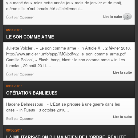
y a mené deux raids cette année (aux mois de janvier et de mai),
même s’ils n’ont jamais été officiellement...
Lire la suite
0
Écrit par
Opsomer
05/09/2011
LE SON COMME ARME
Juliette Volcler , « Le son comme arme » in Article XI , 2 février 2010.
http://www.article11.info/spip/IMG/pdf/v2_le_son_comme_arme.pdf
Camille Polloni, « Flash, bang, blast : le son comme arme » in Les
Inrocks , 29 août 2011....
Lire la suite
Écrit par
Opsomer
09/06/2011
OPÉRATION BANLIEUES
Hacène Belmessous , « L'Etat se prépare à une guerre dans les
cités » in Rue89 , 3 octobre 2010...
Lire la suite
Écrit par
Opsomer
09/06/2011
LA MILITARISATION DU MAINTIEN DE L'ORDRE, RÉALITÉ