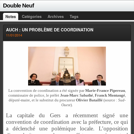
Double Neuf
Notes
Catégories
Archives
Tags
AUCH : UN PROBLÈME DE COORDINATION
11/01/2014
La convention de coordination a été signée par
Marie-France Pipereau
,
commissaire de police, le préfet
Jean-Marc Sabathé
,
Franck Montaugé
,
député-maire, et le substitut du procureur
Olivier Bataillé
(source :
Sud-
Ouest
).
La capitale du Gers a récemment signé une
convention de coordination avec la préfecture, ce qui
a déclenché une polémique locale. L’opposition