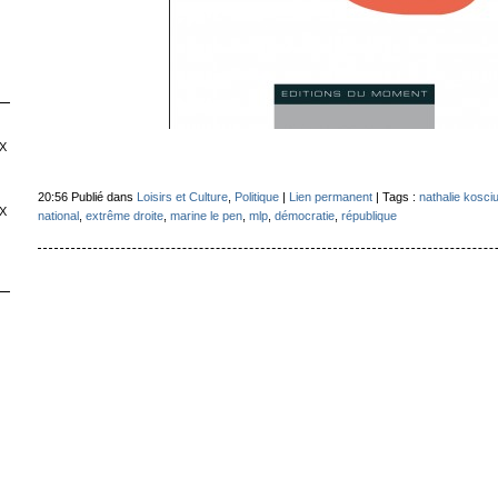
X
20:56 Publié dans
Loisirs et Culture
,
Politique
|
Lien permanent
| Tags :
nathalie kosci
X
national
,
extrême droite
,
marine le pen
,
mlp
,
démocratie
,
république