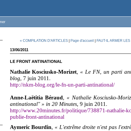
mer
« COMPILATION D'ARTICLES
|
Page d'accueil
|
FAUT-IL ARMER LES
13/06/2011
LE FRONT ANTINATIONAL
Nathalie Kosciusko-Morizet
,
« Le FN, un parti ant
blog
, 7 juin 2011.
http://nkm-blog.org/le-fn-un-parti-antinational/
Anne-Laëtitia Béraud
,
«
Nathalie Kosciusko-Moriz
antinational" » in 20 Minutes
, 9 juin 2011.
http://www.20minutes.fr/politique/738871-nathalie-k
publie-front-antinational
Aymeric Bourdin
,
« L'extrême droite n'est pas l'extr