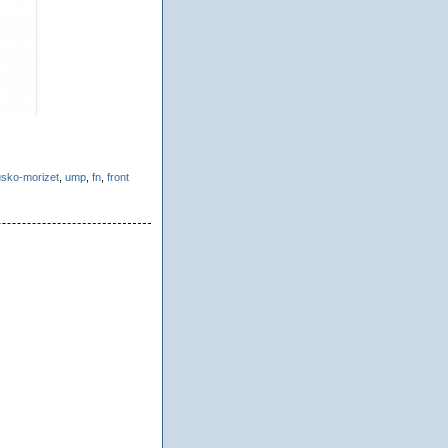
usko-morizet
,
ump
,
fn
,
front