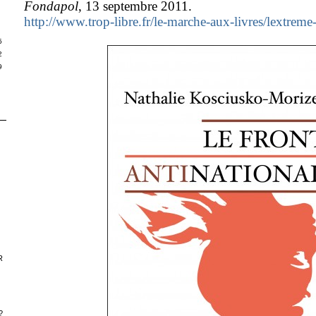
Fondapol
, 13 septembre 2011.
S
http://www.trop-libre.fr/le-marche-aux-livres/lextreme-
5
2
9
R
?