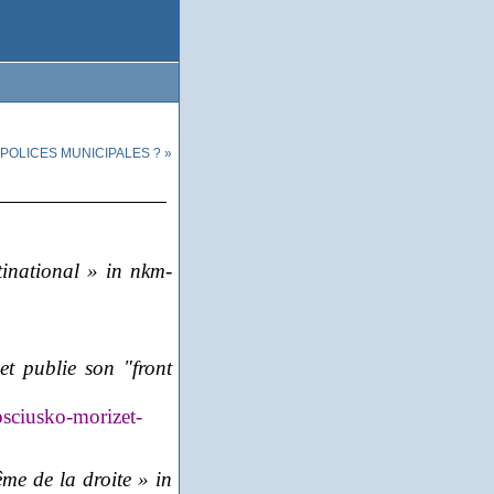
 POLICES MUNICIPALES ? »
inational » in nkm-
et publie son "front
osciusko-morizet-
ême de la droite
» in