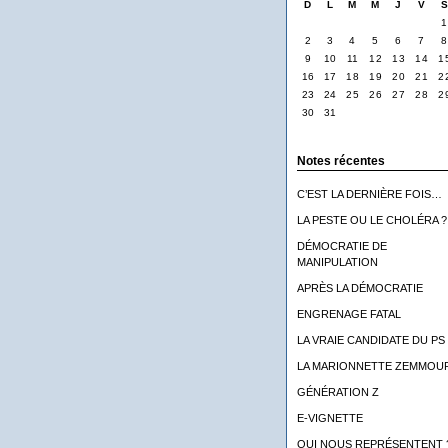
D
L
M
M
J
V
1
2
3
4
5
6
7
8
9
10
11
12
13
14
1
16
17
18
19
20
21
2
23
24
25
26
27
28
2
30
31
Notes récentes
C’EST LA DERNIÈRE FOIS…
LA PESTE OU LE CHOLÉRA ?
DÉMOCRATIE DE
MANIPULATION
APRÈS LA DÉMOCRATIE
ENGRENAGE FATAL
LA VRAIE CANDIDATE DU PS
LA MARIONNETTE ZEMMOU
GÉNÉRATION Z
E-VIGNETTE
QUI NOUS REPRÉSENTENT 