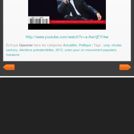
http://www.youtube.com/watch?v=a-Aw1jEYI4w
Écrit par
Opsomer
dans les catégories
Actualités
,
Politique
| Tags :
ump
,
nicolas
sarkozy
,
élections présidentielles
,
2012
,
union pour un mouvement populaire
,
marianne